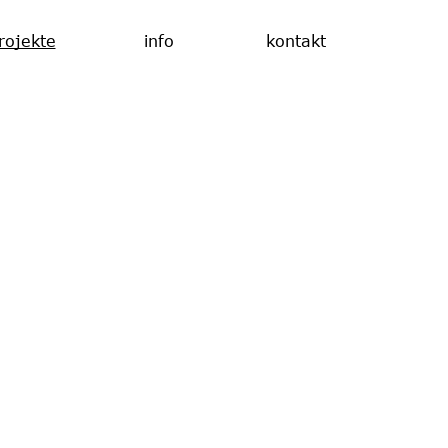
rojekte
rojekte
info
info
kontakt
kontakt