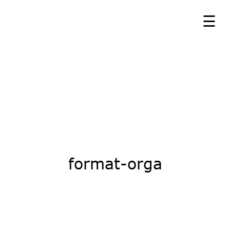
☰
☰
format-orga