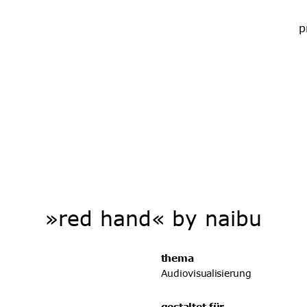
p
»red hand« by naibu
thema
Audiovisualisierung
gestaltet für