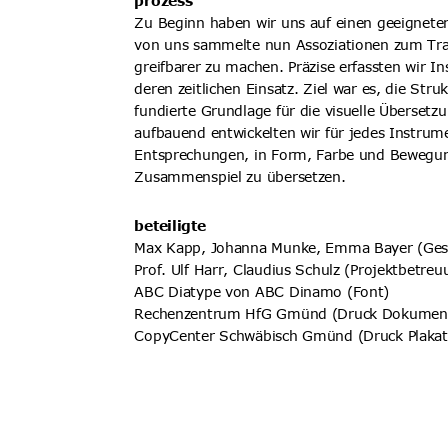
prozess
Zu Beginn haben wir uns auf einen geeigneten
von uns sammelte nun Assoziationen zum Tra
greifbarer zu machen. Präzise erfassten wir I
deren zeitlichen Einsatz. Ziel war es, die Stru
fundierte Grundlage für die visuelle Übersetzu
aufbauend entwickelten wir für jedes Instrume
Entsprechungen, in Form, Farbe und Bewegun
Zusammenspiel zu übersetzen.
beteiligte
Max Kapp, Johanna Munke, Emma Bayer (Ges
Prof. Ulf Harr, Claudius Schulz (Projektbetreu
ABC Diatype von ABC Dinamo
 (Font)
Rechenzentrum HfG Gmünd (Druck Dokument
CopyCenter Schwäbisch Gmünd (Druck Plakat