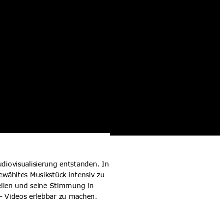
iovisualisierung entstanden. In 
ähltes Musikstück intensiv zu 
eilen und seine Stimmung in 
 Videos erlebbar zu machen. 